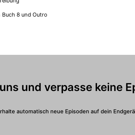
hreibung
n Buch 8 und Outro
 uns und verpasse keine E
rhalte automatisch neue Episoden auf dein Endgerä